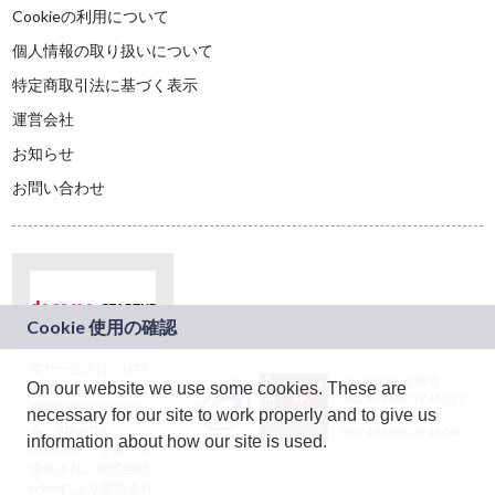
Cookieの利用について
個人情報の取り扱いについて
特定商取引法に基づく表示
運営会社
お知らせ
お問い合わせ
本サービスは、NTT
JASRAC許諾番号：
On our website we use some cookies. These are
ドコモグループの新
9024936001Y45037
規事業創出プログラ
necessary for our site to work properly and to give us
JASRAC許諾番号：
ム「docomo
9024936002Y45040
information about how our site is used.
STARTUP」を通じて
企画され、株式会社
teketにより運営され