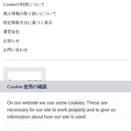
Cookieの利用について
個人情報の取り扱いについて
特定商取引法に基づく表示
運営会社
お知らせ
お問い合わせ
本サービスは、NTT
JASRAC許諾番号：
On our website we use some cookies. These are
ドコモグループの新
9024936001Y45037
規事業創出プログラ
necessary for our site to work properly and to give us
JASRAC許諾番号：
ム「docomo
9024936002Y45040
information about how our site is used.
STARTUP」を通じて
企画され、株式会社
teketにより運営され