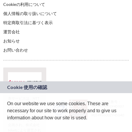
Cookieの利用について
個人情報の取り扱いについて
特定商取引法に基づく表示
運営会社
お知らせ
お問い合わせ
本サービスは、NTT
JASRAC許諾番号：
On our website we use some cookies. These are
ドコモグループの新
9024936001Y45037
規事業創出プログラ
necessary for our site to work properly and to give us
JASRAC許諾番号：
ム「docomo
9024936002Y45040
information about how our site is used.
STARTUP」を通じて
企画され、株式会社
teketにより運営され