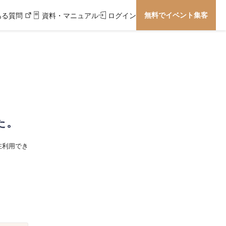
無料でイベント集客
ある質問
資料・マニュアル
ログイン
た。
在利用でき