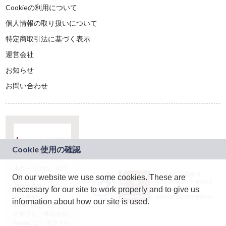
Cookieの利用について
個人情報の取り扱いについて
特定商取引法に基づく表示
運営会社
お知らせ
お問い合わせ
本サービスは、NTT
JASRAC許諾番号：
On our website we use some cookies. These are
ドコモグループの新
9024936001Y45037
規事業創出プログラ
necessary for our site to work properly and to give us
JASRAC許諾番号：
ム「docomo
9024936002Y45040
information about how our site is used.
STARTUP」を通じて
企画され、株式会社
teketにより運営され