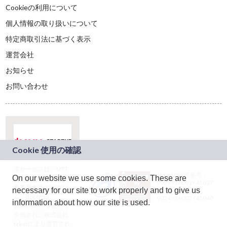
Cookieの利用について
個人情報の取り扱いについて
特定商取引法に基づく表示
運営会社
お知らせ
お問い合わせ
本サービスは、NTT
JASRAC許諾番号：
On our website we use some cookies. These are
ドコモグループの新
9024936001Y45037
規事業創出プログラ
necessary for our site to work properly and to give us
JASRAC許諾番号：
ム「docomo
9024936002Y45040
information about how our site is used.
STARTUP」を通じて
企画され、株式会社
teketにより運営され