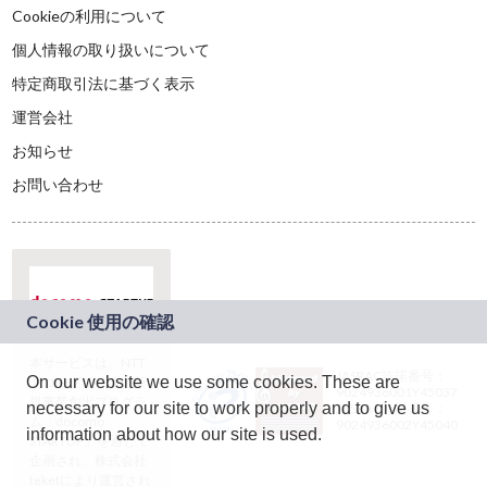
Cookieの利用について
個人情報の取り扱いについて
特定商取引法に基づく表示
運営会社
お知らせ
お問い合わせ
本サービスは、NTT
JASRAC許諾番号：
On our website we use some cookies. These are
ドコモグループの新
9024936001Y45037
規事業創出プログラ
necessary for our site to work properly and to give us
JASRAC許諾番号：
ム「docomo
9024936002Y45040
information about how our site is used.
STARTUP」を通じて
企画され、株式会社
teketにより運営され