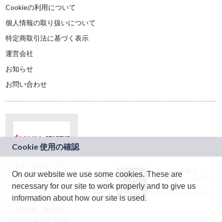
Cookieの利用について
個人情報の取り扱いについて
特定商取引法に基づく表示
運営会社
お知らせ
お問い合わせ
本サービスは、NTT
JASRAC許諾番号：
On our website we use some cookies. These are
ドコモグループの新
9024936001Y45037
規事業創出プログラ
necessary for our site to work properly and to give us
JASRAC許諾番号：
ム「docomo
9024936002Y45040
information about how our site is used.
STARTUP」を通じて
企画され、株式会社
teketにより運営され