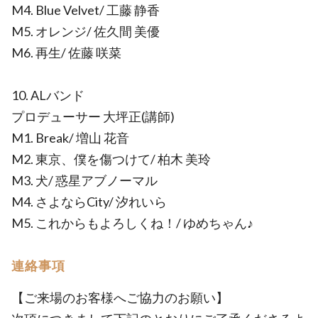
M4. Blue Velvet/ 工藤 静香
M5. オレンジ/ 佐久間 美優
M6. 再生/ 佐藤 咲菜
10. ALバンド
プロデューサー 大坪正(講師)
M1. Break/ 増山 花音
M2. 東京、僕を傷つけて/ 柏木 美玲
M3. 犬/ 惑星アブノーマル
M4. さよならCity/ 汐れいら
M5. これからもよろしくね！/ ゆめちゃん♪
連絡事項
【ご来場のお客様へご協力のお願い】