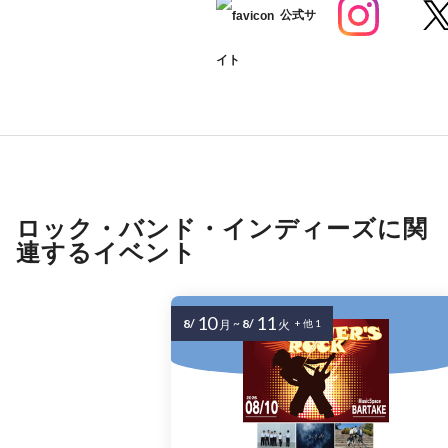
公式サ
イト
ロック・バンド・インディーズに関
連するイベント
10
11
8/
~
8/
月
火
+ 他 1