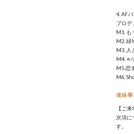
4. AF
プロデュー
M1.
M2. 
M3. 人
M4. ⚪
M5.恋
M6. Sh
連絡事
【ご来
次項に
す。