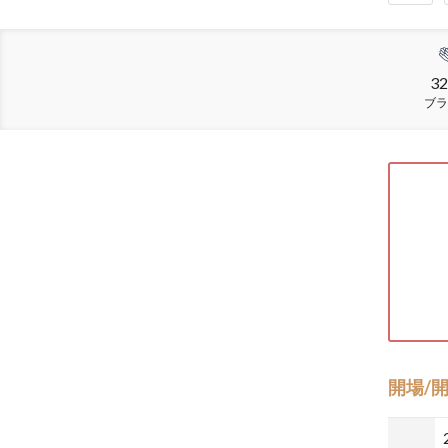
32
ブラ
開場/