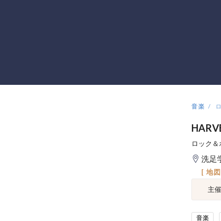
音楽
HARVE
ロック＆
洗足
[ 地
主
音楽