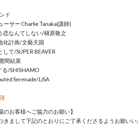
バンド
サー Charlie Tanaka(講師)
 もう恋なんてしない/槇原敬之
緑地化計画/文藝天国
として/SUPER BEAVER
︎/鹿間結菜
する/SHISHAMO
outed Serenade/LiSA
項
場のお客様へご協力のお願い】
つきまして下記のとおりにご了承くださるようお願いい