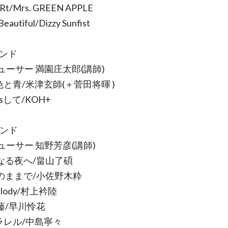
aRt/Mrs. GREEN APPLE
Beautiful/Dizzy Sunfist
バンド
ューサー 満園庄太郎(講師)
色と青/米津玄師(＋菅田将暉 )
issして/KOH+
バンド
ューサー 知野芳彦(講師)
聖なる夜へ/畠山了碩
このままで/小佐野木粋
elody/村上衿陸
葛藤/早川怜花
パラレル/中島寧々