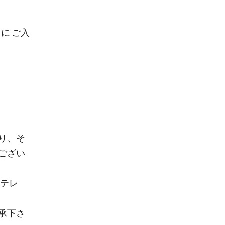
に ご入
り、そ
ござい
、テレ
承下さ