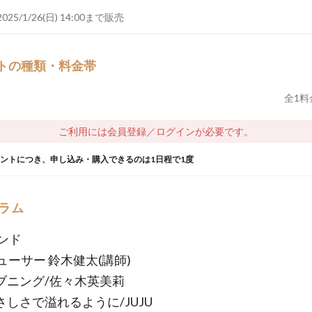
2025/1/26(日) 14:00まで販売
トの種類・料金帯
全
1
料
ご利用には会員登録／ログインが必要です。
ウントにつき、申し込み・購入できるのは1日程で1度
ラム
バンド
ューサー 鈴木健太(講師)
イブニング/佐々木英美莉
やさしさで溢れるように/JUJU