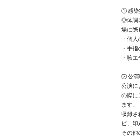
① 感
◎体調
場に際
・個人
・手指
・咳エ
② 公
公演に
の際に
ます。
収録され
ビ、印
その他