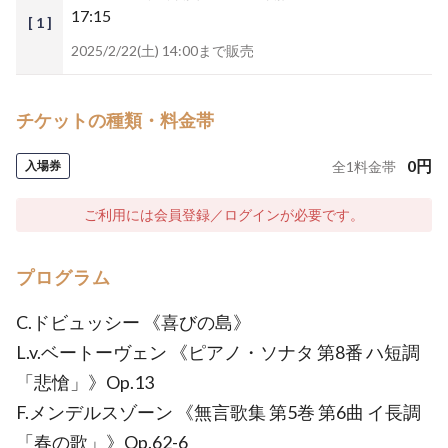
17:15
[ 1 ]
2025/2/22(土) 14:00まで販売
チケットの種類・料金帯
0
円
入場券
全
1
料金帯
ご利用には会員登録／ログインが必要です。
プログラム
C.ドビュッシー 《喜びの島》
L.v.ベートーヴェン 《ピアノ・ソナタ 第8番 ハ短調
「悲愴」》Op.13
F.メンデルスゾーン 《無言歌集 第5巻 第6曲 イ長調
「春の歌」》Op.62-6