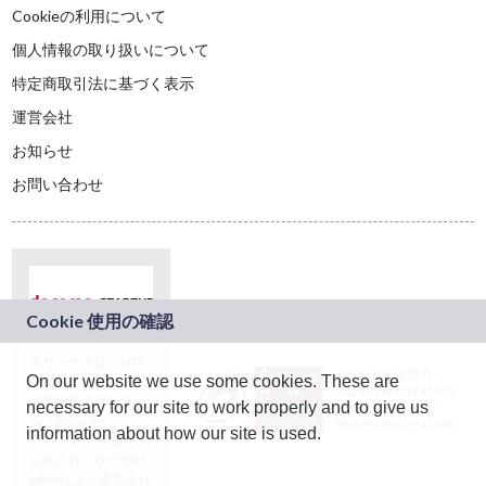
Cookieの利用について
個人情報の取り扱いについて
特定商取引法に基づく表示
運営会社
お知らせ
お問い合わせ
本サービスは、NTT
JASRAC許諾番号：
On our website we use some cookies. These are
ドコモグループの新
9024936001Y45037
規事業創出プログラ
necessary for our site to work properly and to give us
JASRAC許諾番号：
ム「docomo
9024936002Y45040
information about how our site is used.
STARTUP」を通じて
企画され、株式会社
teketにより運営され