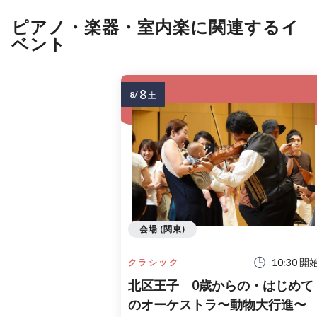
ピアノ・楽器・室内楽に関連するイ
ベント
8
8/
土
会場 (関東)
10:30 開
クラシック
北区王子 0歳からの・はじめて
のオーケストラ〜動物大行進〜