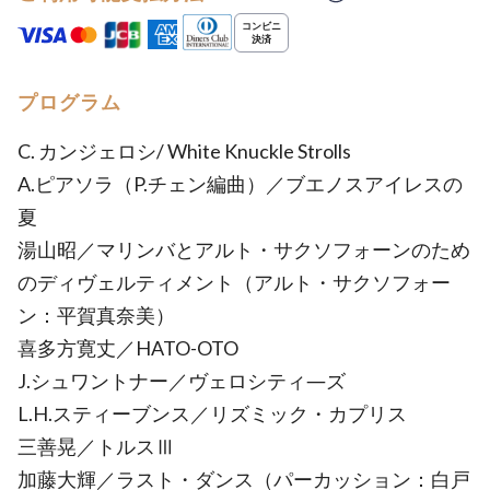
プログラム
C. カンジェロシ/ White Knuckle Strolls
A.ピアソラ（P.チェン編曲）／ブエノスアイレスの
夏
湯山昭／マリンバとアルト・サクソフォーンのため
のディヴェルティメント（アルト・サクソフォー
ン：平賀真奈美）
喜多方寛丈／HATO-OTO
J.シュワントナー／ヴェロシティ―ズ
L.H.スティーブンス／リズミック・カプリス
三善晃／トルスⅢ
加藤大輝／ラスト・ダンス（パーカッション：白戸