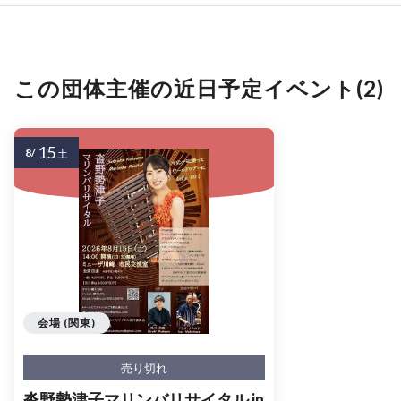
この団体主催の近日予定イベント(2)
15
8/
土
会場 (関東)
売り切れ
沓野勢津子マリンバリサイタル in