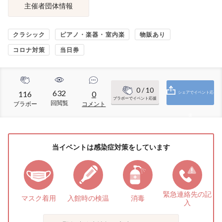
主催者団体情報
クラシック
ピアノ・楽器・室内楽
物販あり
コロナ対策
当日券
0
/ 10
632
116
0
シェアでイベント応
ブラボーでイベント応援
回閲覧
ブラボー
コメント
援
当イベントは感染症対策をしています
緊急連絡先の
記
マスク着用
入館時の検温
消毒
入