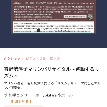
クラシック
ピアノ・楽器・室内楽
沓野勢津子マリンバリサイタル～躍動するリ
ズム～
マリンバ奏者・沓野勢津子による「リズム」をテーマにしたマリ
ンバ演奏会。
札幌コンサートホールkitara 小ホール
[ 地図を見る ]