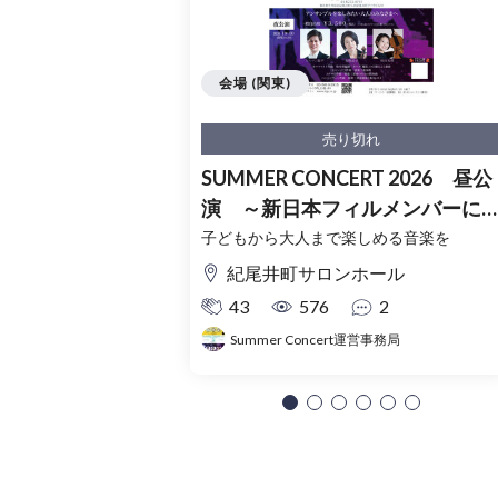
会場 (関東)
売り切れ
SUMMER CONCERT 2026 昼公
演 ～新日本フィルメンバーに
る弦楽三重奏～
子どもから大人まで楽しめる音楽を
紀尾井町サロンホール
43
576
2
Summer Concert運営事務局