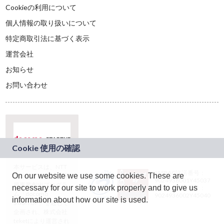
Cookieの利用について
個人情報の取り扱いについて
特定商取引法に基づく表示
運営会社
お知らせ
お問い合わせ
本サービスは、NTT
JASRAC許諾番号：
On our website we use some cookies. These are
ドコモグループの新
9024936001Y45037
規事業創出プログラ
necessary for our site to work properly and to give us
JASRAC許諾番号：
ム「docomo
9024936002Y45040
information about how our site is used.
STARTUP」を通じて
企画され、株式会社
teketにより運営され