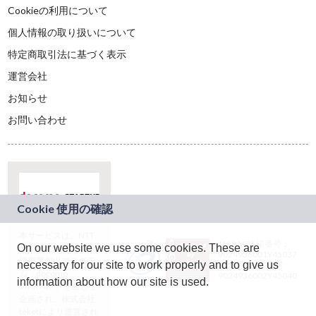
Cookieの利用について
個人情報の取り扱いについて
特定商取引法に基づく表示
運営会社
お知らせ
お問い合わせ
本サービスは、NTT
JASRAC許諾番号：
On our website we use some cookies. These are
ドコモグループの新
9024936001Y45037
規事業創出プログラ
necessary for our site to work properly and to give us
JASRAC許諾番号：
ム「docomo
9024936002Y45040
information about how our site is used.
STARTUP」を通じて
企画され、株式会社
teketにより運営され