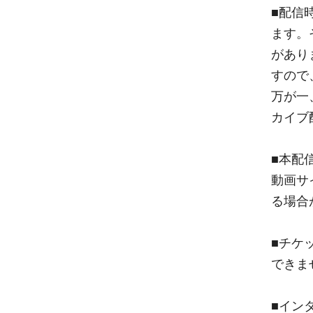
■配信
ます。
があり
すので
万が一
カイブ
■本配
動画サ
る場合
■チケ
できま
■イン