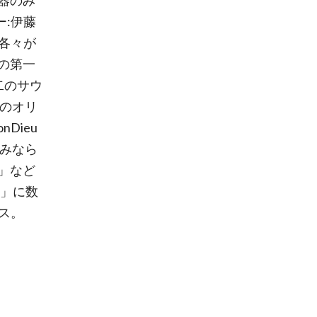
楽器のみ
ー:伊藤
ー各々が
ルの第一
二のサウ
ドのオリ
Dieu
のみなら
」など
戸」に数
ース。