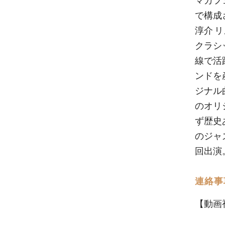
マカフ
で構
淳介 
クラシ
線で
ンド
ジナル曲
のオリ
ず歴史
のジャ
回出演。
連絡事
【動画