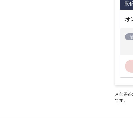
配
オ
※主催者
です。