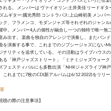
ェリギター・ヴァイオリン・コントラバスといった弦
成される。 メンバーは ヴァイオリン:土井美佳 リードギタ
リズムギター:國光秀郎 コントラバス:上山崎初美 メンバ
ック、フラメンコ、モダンジャズ等それぞれのジャン
活躍中。メンバー4人の個性が融合し一つの独特で唯一無
を産み出す。 楽曲を独自のアレンジで演奏し、またバン
を演奏する事で、これまでのジプシージャズにないMon
ジナリティを追求している。 その活動はライブハウス
ある「神戸ジャズストリート」「ミナミジャズウォーク
ズフェスティバルにも多数出演「NHKジャズライブ神
これまでに7枚のCD(新アルバムは6/12 2022)をリリ
項
視聴の際の注意事項】