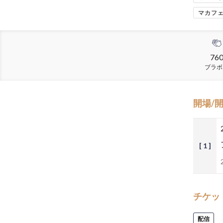
マカフ
76
ブラボ
開場/
[ 1 ]
チケッ
配信