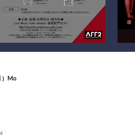
（月）Mo
ズ