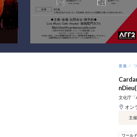
音楽
Carda
nDi
文化庁「AR
オン
主
ワール