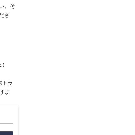
い。そ
ださ
ェ）
信トラ
げま