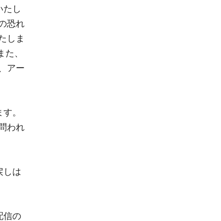
いたし
の恐れ
たしま
また、
、アー
ます。
問われ
戻しは
配信の