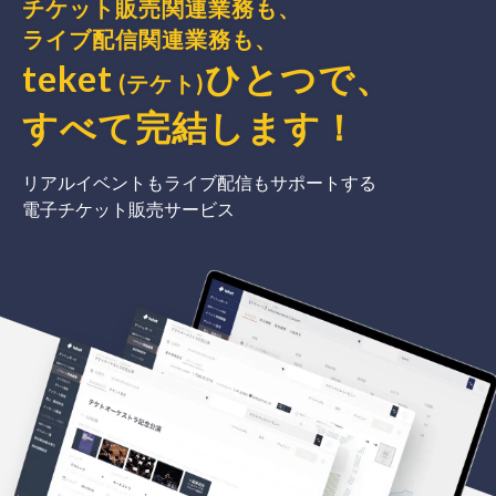
チケット販売関連業務も、
ライブ配信関連業務も、
teket
ひとつで、
(テケト)
すべて完結
します
！
リアルイベントもライブ配信もサポートする
電子チケット販売サービス