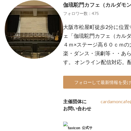
伽琉駝門カフェ（カルダモ
フォロワー数：475
大阪市松屋町徒歩2分に位置
ェ「伽琉駝門カフェ（カルダ
４ｍ×ステージ高６０ｃｍの
楽・ダンス・演劇等・・あ
す。 オンライン配信対応。
フォローして最新情報を受
主催団体に
cardamoncafe@
お問い合わせ
公式サ