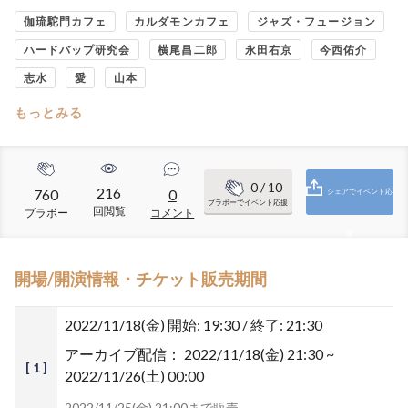
伽琉駝門カフェ
カルダモンカフェ
ジャズ・フュージョン
ハードバップ研究会
横尾昌二郎
永田右京
今西佑介
志水
愛
山本
もっとみる
0
/ 10
216
760
0
シェアでイベント応
ブラボーでイベント応援
回閲覧
ブラボー
コメント
援
開場/開演情報・チケット販売期間
2022/11/18(金)
開始: 19:30 / 終了: 21:30
アーカイブ配信：
2022/11/18(金) 21:30 ~
[ 1 ]
2022/11/26(土) 00:00
2022/11/25(金) 21:00まで販売