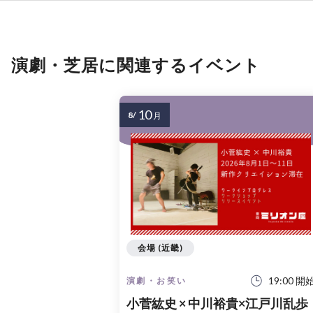
演劇・芝居に関連するイベント
10
8/
月
会場 (近畿)
19:00 開
演劇・お笑い
小菅紘史 × 中川裕貴×江戸川乱歩