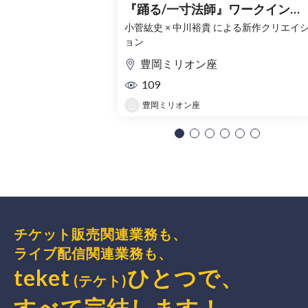
『踊る/一寸法師』ワークインプ
ログレス
小菅紘史 × 中川裕貴 による新作クリエイ
ョン
豊岡ミリオン座
109
豊岡ミリオン座
チケット販売関連業務も、
ライブ配信関連業務も、
teket
ひとつで、
(テケト)
すべて完結
します
！