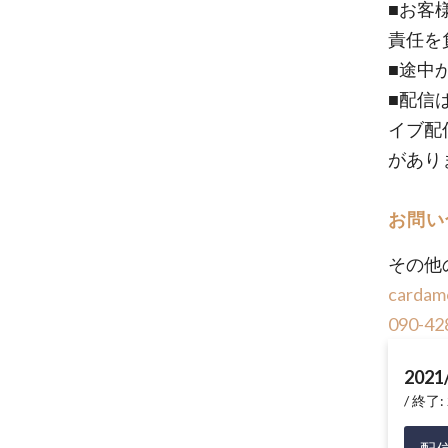
■お客
責任を
■途中
■配信
イブ配
があり
お問い
その他
cardam
090-42
2021
終了: 