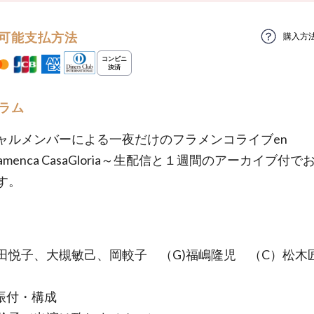
可能支払方法
購入方
ラム
ャルメンバーによる一夜だけのフラメンコライブen
Flamenca CasaGloria～生配信と１週間のアーカイブ付
す。
吉田悦子、大槻敏己、岡較子 （G)福嶋隆児 （C）松木
振付・構成