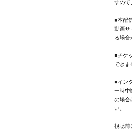
すので
■本配
動画サ
る場合
■チケ
できま
■イン
一時中
の場合
い。
視聴前