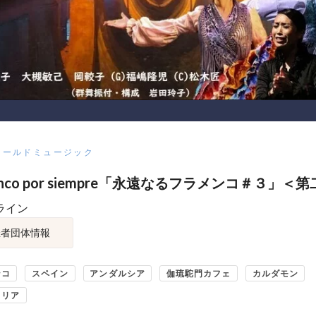
ワールドミュージック
enco por siempre「永遠なるフラメンコ＃３」＜
ライン
催者団体情報
ンコ
スペイン
アンダルシア
伽琉駝門カフェ
カルダモン
ロリア