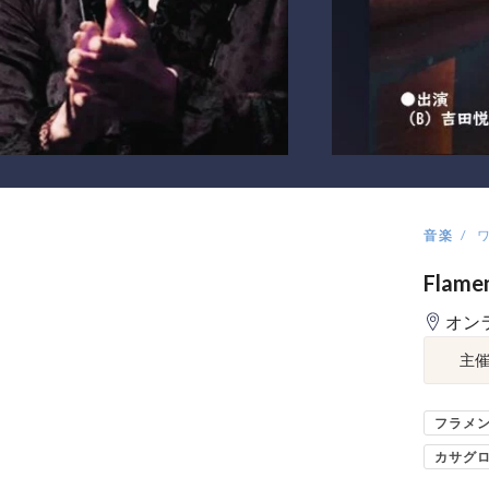
音楽
Flam
オン
主
フラメ
カサグ