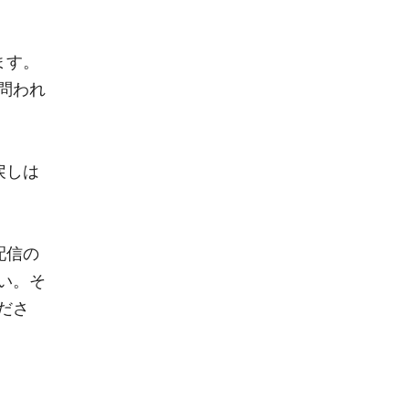
ます。
問われ
戻しは
配信の
い。そ
ださ