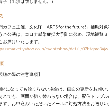
子（出演は致しません。）
ろ
カフェ主催、⽂化庁「ARTS for the future!」補助対
う本公演は、コロナ感染症拡大予防に努め、現地観覧３
もお届けいたします。
/passmarket.yahoo.co.jp/event/show/detail/02htqmc3ajw
項
視聴の際の注意事項】
時間になっても始まらない場合は、画面の更新をお願い
それでも、画面が切り替わらない場合は、配信トラブル
ます。お申込みいただいたメールに対処方法をお送りい