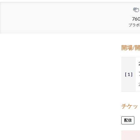
76
ブラボ
開場/
[ 1 ]
チケッ
配信