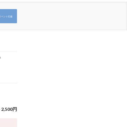
イベント応援
0
~
2,500
円