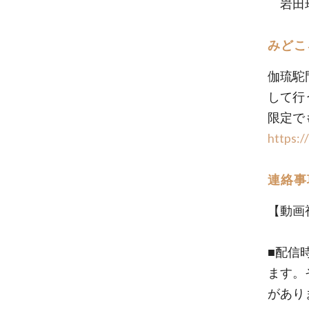
岩田玲
みどこ
伽琉駝門
して行
限定で
https:/
連絡事
【動画
■配信
ます。
があり