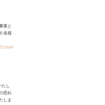
象事業と
０名様
11.html
いたし
の恐れ
たしま