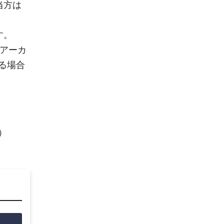
当方は
す。
。アーカ
る場合
）