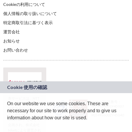
Cookieの利用について
個人情報の取り扱いについて
特定商取引法に基づく表示
運営会社
お知らせ
お問い合わせ
本サービスは、NTT
JASRAC許諾番号：
On our website we use some cookies. These are
ドコモグループの新
9024936001Y45037
規事業創出プログラ
necessary for our site to work properly and to give us
JASRAC許諾番号：
ム「docomo
9024936002Y45040
information about how our site is used.
STARTUP」を通じて
企画され、株式会社
teketにより運営され