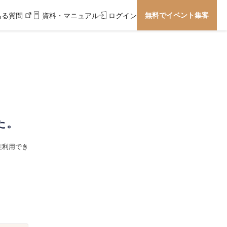
無料でイベント集客
ある質問
資料・マニュアル
ログイン
た。
在利用でき