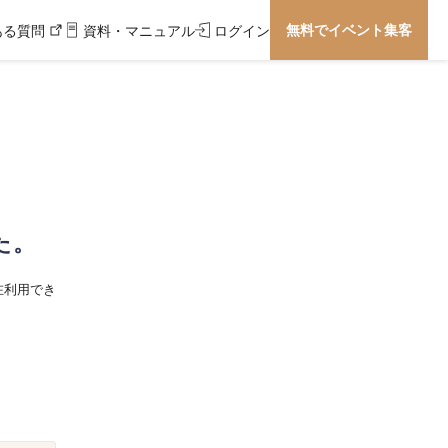
無料でイベント集客
ある質問
資料・マニュアル
ログイン
た。
在利用でき