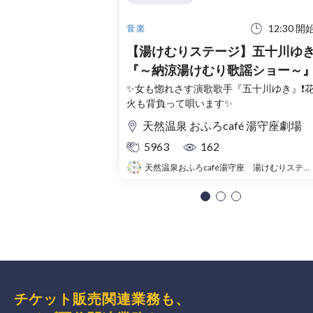
12:30 開
音楽
【湯けむりステージ】五十川ゆ
『～納涼湯けむり歌謡ショー～
✨女も惚れさす演歌歌手『五十川ゆき』❗️
火も背負って唄います✨
天然温泉 おふろcafé 湯守座劇場
5963
162
天然温泉おふろcafé湯守座 湯けむりステージ
チケット販売関連業務も、