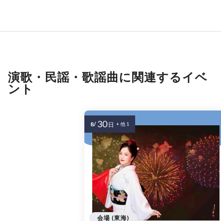
演歌・民謡・歌謡曲に関連するイベ
ント
30
8/
日
+ 他 1
会場 (東海)