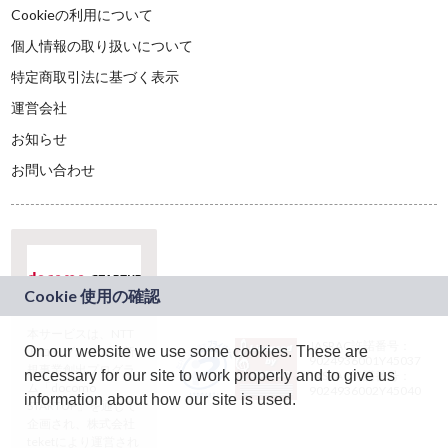
Cookieの利用について
個人情報の取り扱いについて
特定商取引法に基づく表示
運営会社
お知らせ
お問い合わせ
本サービスは、NTT
JASRAC許諾番号：
On our website we use some cookies. These are
ドコモグループの新
9024936001Y45037
規事業創出プログラ
necessary for our site to work properly and to give us
JASRAC許諾番号：
ム「docomo
9024936002Y45040
information about how our site is used.
STARTUP」を通じて
企画され、株式会社
teketにより運営され