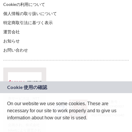
Cookieの利用について
個人情報の取り扱いについて
特定商取引法に基づく表示
運営会社
お知らせ
お問い合わせ
本サービスは、NTT
JASRAC許諾番号：
On our website we use some cookies. These are
ドコモグループの新
9024936001Y45037
規事業創出プログラ
necessary for our site to work properly and to give us
JASRAC許諾番号：
ム「docomo
9024936002Y45040
information about how our site is used.
STARTUP」を通じて
企画され、株式会社
teketにより運営され