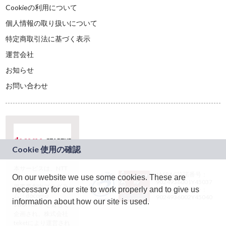
Cookieの利用について
個人情報の取り扱いについて
特定商取引法に基づく表示
運営会社
お知らせ
お問い合わせ
本サービスは、NTT
JASRAC許諾番号：
On our website we use some cookies. These are
ドコモグループの新
9024936001Y45037
規事業創出プログラ
necessary for our site to work properly and to give us
JASRAC許諾番号：
ム「docomo
9024936002Y45040
information about how our site is used.
STARTUP」を通じて
企画され、株式会社
teketにより運営され