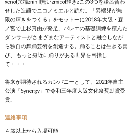
xenol異端znihill無いzmicol輝きzこの3つを語呂合わ
せした造語でニコノミエルと読む。「異端児が無
限の輝きをつくる」をモットーに2018年大阪・森
ノ宮で上杉真由が発足。バレエの基礎訓練を積んだ
ダ ンサーがさまざまなアーティストと融合しなが
ら独自の舞踊芸術を創造する。踊ることは生きる喜
び、 もっと身近に踊りがある世界を目指し
て・・・
将来が期待されるカンパニーとして、2021年自主
公演「Synergy」で令和三年度大阪文化祭奨励賞受
賞。
連絡事項
４歳以上から入場可能