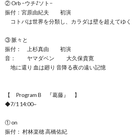
② Orb −ウチ⇄ソト−
振付：宮原由紀夫 初演
コトバは世界を分類し、カラダは壁を超えてゆく
③ 脈々と
振付： 上杉真由 初演
音： ヤマダベン 大久保貴寛
地に還り 血は廻り 音降る夜の遠い記憶
【 Program B 『葛藤』 】
◆7/1 14:00~
① on
振付： 村林楽穂 高橋佑紀