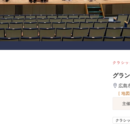
クラシッ
グラン
広島
[ 地
主
クラシ