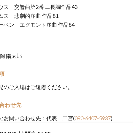
ウス 交響曲第2番 ニ長調作品43
ムス 悲劇的序曲 作品81
ーベン エグモント序曲 作品84
岡 陽太郎
項
児のご入場はご遠慮ください。
合わせ先
のお問い合わせ先：代表 二宮(
090-6407-5937
)