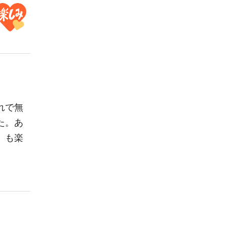
れで無
た。あ
、も楽