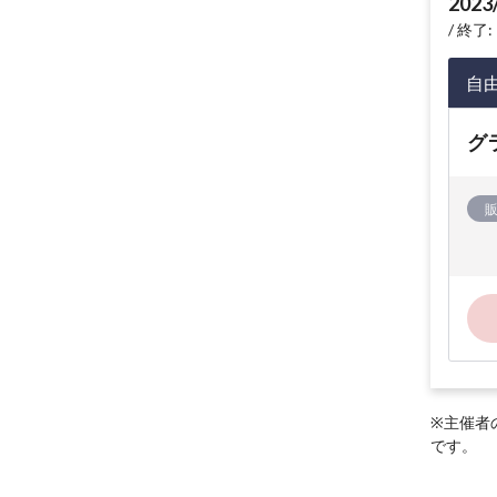
2023
終了: 
自
グ
※主催者
です。