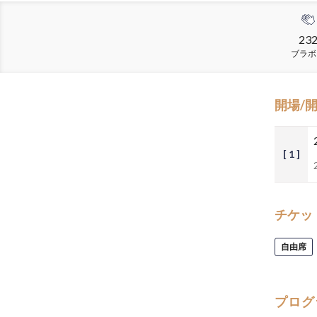
23
ブラボ
開場/
[ 1 ]
チケッ
自由席
プログ