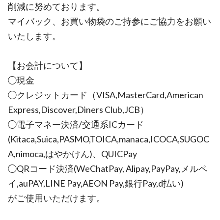
削減に努めております。
マイバック、お買い物袋のご持参にご協力をお願い
いたします。
【お会計について】
◯現金
◯クレジットカード（VISA,MasterCard,American
Express,Discover,Diners Club,JCB）
◯電子マネー決済/交通系ICカード
(Kitaca,Suica,PASMO,TOICA,manaca,ICOCA,SUGOC
A,nimoca,はやかけん)、QUICPay
◯QRコード決済(WeChatPay, Alipay,PayPay,メルペ
イ,auPAY,LINE Pay,AEON Pay,銀行Pay,d払い)
がご使用いただけます。