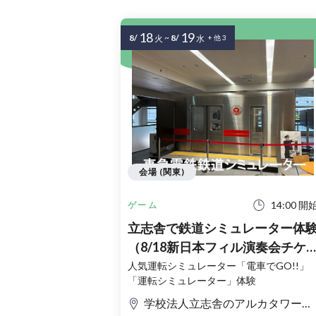
18
19
8/
~
8/
火
水
+ 他 3
会場 (関東)
14:00 開
ゲーム
立志舎で鉄道シミュレーター体
（8/18新日本フィル演奏会チケ
ット購入者限定）
人気運転シミュレーター「電車でGO!!」
「運転シミュレーター」体験
学校法人立志舎のアルカタワーズ校舎