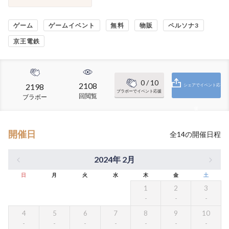
ゲーム
ゲームイベント
無料
物販
ペルソナ3
京王電鉄
0
/ 10
2108
2198
シェアでイベント応
ブラボーでイベント応援
回閲覧
ブラボー
援
開催日
全
14
の開催日程
2024年 2月
日
月
火
水
木
金
土
1
2
3
4
5
6
7
8
9
10