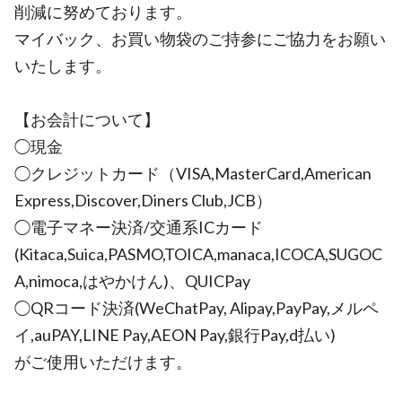
削減に努めております。
マイバック、お買い物袋のご持参にご協力をお願い
いたします。
【お会計について】
◯現金
◯クレジットカード（VISA,MasterCard,American
Express,Discover,Diners Club,JCB）
◯電子マネー決済/交通系ICカード
(Kitaca,Suica,PASMO,TOICA,manaca,ICOCA,SUGOC
A,nimoca,はやかけん)、QUICPay
◯QRコード決済(WeChatPay, Alipay,PayPay,メルペ
イ,auPAY,LINE Pay,AEON Pay,銀行Pay,d払い)
がご使用いただけます。