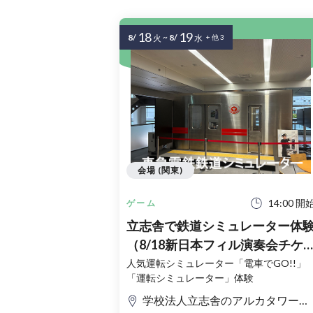
18
19
8/
~
8/
火
水
+ 他 3
会場 (関東)
14:00 開
ゲーム
立志舎で鉄道シミュレーター体
（8/18新日本フィル演奏会チケ
ット購入者限定）
人気運転シミュレーター「電車でGO!!」
「運転シミュレーター」体験
学校法人立志舎のアルカタワーズ校舎