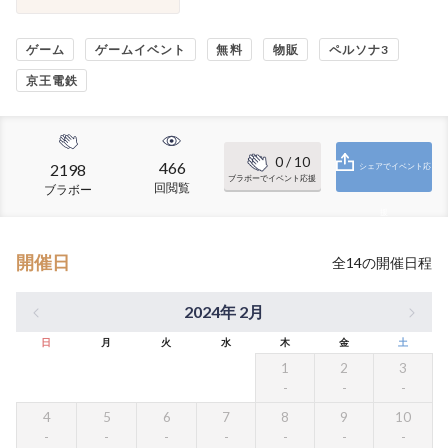
ゲーム
ゲームイベント
無料
物販
ペルソナ3
京王電鉄
0
/ 10
466
2198
シェアでイベント応
ブラボーでイベント応援
回閲覧
ブラボー
援
開催日
全
14
の開催日程
2024年 2月
日
月
火
水
木
金
土
1
2
3
4
5
6
7
8
9
10