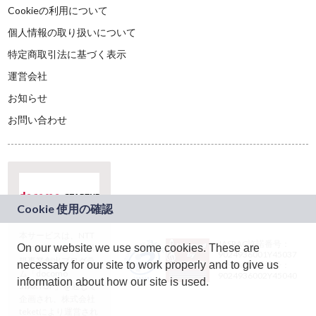
Cookieの利用について
個人情報の取り扱いについて
特定商取引法に基づく表示
運営会社
お知らせ
お問い合わせ
本サービスは、NTT
JASRAC許諾番号：
On our website we use some cookies. These are
ドコモグループの新
9024936001Y45037
規事業創出プログラ
necessary for our site to work properly and to give us
JASRAC許諾番号：
ム「docomo
9024936002Y45040
information about how our site is used.
STARTUP」を通じて
企画され、株式会社
teketにより運営され