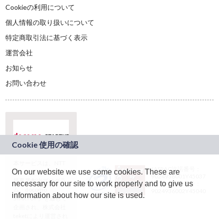
Cookieの利用について
個人情報の取り扱いについて
特定商取引法に基づく表示
運営会社
お知らせ
お問い合わせ
本サービスは、NTT
JASRAC許諾番号：
On our website we use some cookies. These are
ドコモグループの新
9024936001Y45037
規事業創出プログラ
necessary for our site to work properly and to give us
JASRAC許諾番号：
ム「docomo
9024936002Y45040
information about how our site is used.
STARTUP」を通じて
企画され、株式会社
teketにより運営され