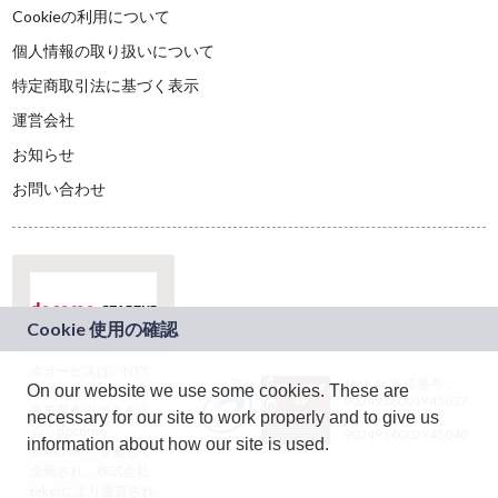
Cookieの利用について
個人情報の取り扱いについて
特定商取引法に基づく表示
運営会社
お知らせ
お問い合わせ
本サービスは、NTT
JASRAC許諾番号：
On our website we use some cookies. These are
ドコモグループの新
9024936001Y45037
規事業創出プログラ
necessary for our site to work properly and to give us
JASRAC許諾番号：
ム「docomo
9024936002Y45040
information about how our site is used.
STARTUP」を通じて
企画され、株式会社
teketにより運営され