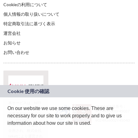
Cookieの利用について
個人情報の取り扱いについて
特定商取引法に基づく表示
運営会社
お知らせ
お問い合わせ
本サービスは、NTT
JASRAC許諾番号：
On our website we use some cookies. These are
ドコモグループの新
9024936001Y45037
規事業創出プログラ
necessary for our site to work properly and to give us
JASRAC許諾番号：
ム「docomo
9024936002Y45040
information about how our site is used.
STARTUP」を通じて
企画され、株式会社
teketにより運営され