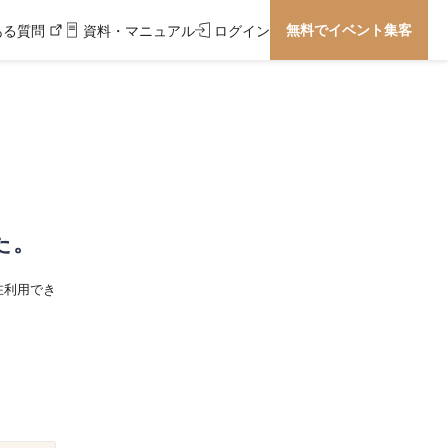
無料でイベント集客
ある質問
資料・マニュアル
ログイン
た。
在利用でき