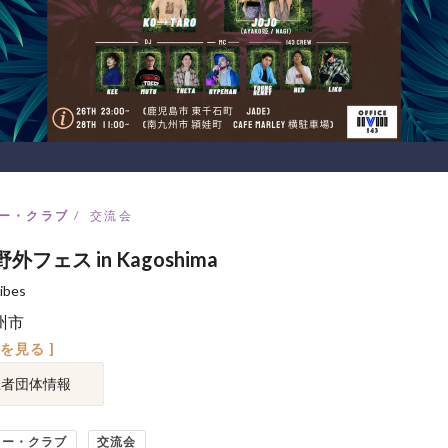
ー・クラブ
交流会
 野外フェス in Kagoshima
ibes
州市
図を見る ]
催者団体情報
ィー・クラブ
交流会