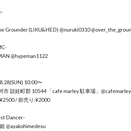
r-
he Grounder (LIKU&HED) @nuruki0310 @over_the_grou
MC-
MAN @hypeman1122
.8.28(SUN) 10:00〜
市 頴娃町郡 10544 「cafe marley 駐車場」@cafemarley
¥2500 / 前売り:¥2000
st Dancer-
姫 @ayakohimedesu