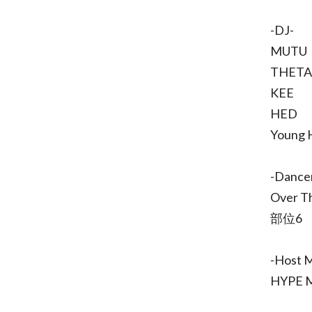
-DJ-
MUTU
THETA
KEE
HED
Young 
-Dance
Over T
部位6
-Host 
HYPE 