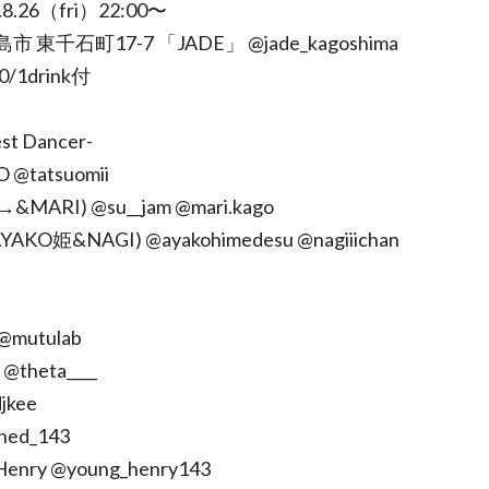
2.8.26（fri）22:00〜
市 東千石町17-7 「JADE」 @jade_kagoshima
0/1drink付
st Dancer-
 @tatsuomii
→&MARI) @su__jam @mari.kago
YAKO姫&NAGI) @ayakohimedesu @nagiiichan
@mutulab
@theta____
jkee
hed_143
Henry @young_henry143