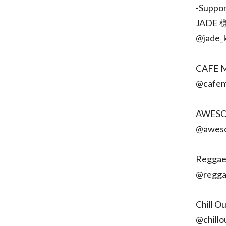
-Supp
JADE 
@jade_
CAFE 
@cafem
AWESO
@aweso
Reggae
@regga
Chill O
@chillo