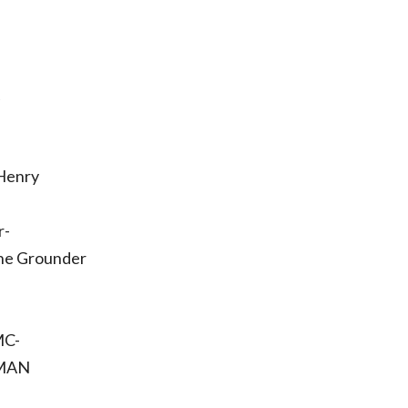
Henry
r-
he Grounder
MC-
MAN