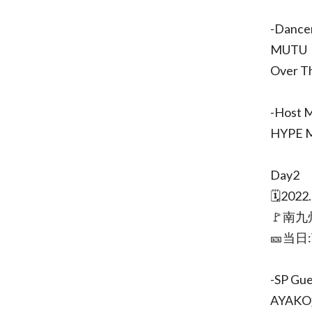
-Dance
MUTU
Over T
-Host 
HYPE 
Day2
🗓2022
🚩南九州
🎫当日:
-SP Gue
AYAKO