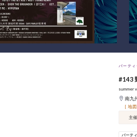
パーティ
#143
summer v
南九
[ 地
主
パーテ