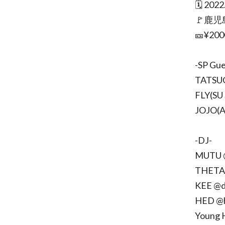
🗓 202
🚩鹿児島
🎫¥200
-SP Gue
TATSUO
FLY(SU
JOJO(A
-DJ-
MUTU 
THETA 
KEE @d
HED @
Young 