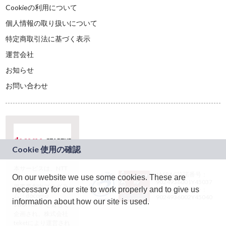
Cookieの利用について
個人情報の取り扱いについて
特定商取引法に基づく表示
運営会社
お知らせ
お問い合わせ
本サービスは、NTT
JASRAC許諾番号：
On our website we use some cookies. These are
ドコモグループの新
9024936001Y45037
規事業創出プログラ
necessary for our site to work properly and to give us
JASRAC許諾番号：
ム「docomo
9024936002Y45040
information about how our site is used.
STARTUP」を通じて
企画され、株式会社
teketにより運営され