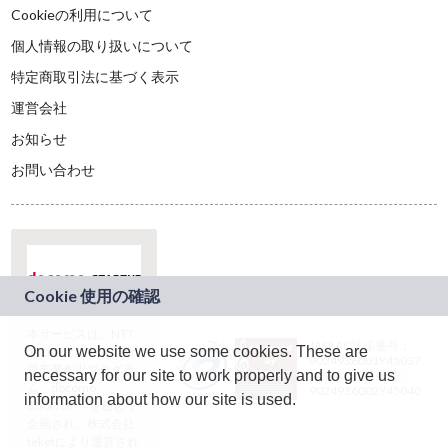
Cookieの利用について
個人情報の取り扱いについて
特定商取引法に基づく表示
運営会社
お知らせ
お問い合わせ
本サービスは、NTT
JASRAC許諾番号：
On our website we use some cookies. These are
ドコモグループの新
9024936001Y45037
規事業創出プログラ
necessary for our site to work properly and to give us
JASRAC許諾番号：
ム「docomo
9024936002Y45040
information about how our site is used.
STARTUP」を通じて
企画され、株式会社
teketにより運営され