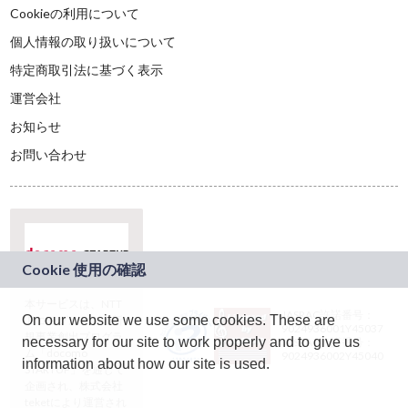
Cookieの利用について
個人情報の取り扱いについて
特定商取引法に基づく表示
運営会社
お知らせ
お問い合わせ
本サービスは、NTT
JASRAC許諾番号：
On our website we use some cookies. These are
ドコモグループの新
9024936001Y45037
規事業創出プログラ
necessary for our site to work properly and to give us
JASRAC許諾番号：
ム「docomo
9024936002Y45040
information about how our site is used.
STARTUP」を通じて
企画され、株式会社
teketにより運営され