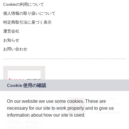
Cookieの利用について
個人情報の取り扱いについて
特定商取引法に基づく表示
運営会社
お知らせ
お問い合わせ
本サービスは、NTT
JASRAC許諾番号：
On our website we use some cookies. These are
ドコモグループの新
9024936001Y45037
規事業創出プログラ
necessary for our site to work properly and to give us
JASRAC許諾番号：
ム「docomo
9024936002Y45040
information about how our site is used.
STARTUP」を通じて
企画され、株式会社
teketにより運営され