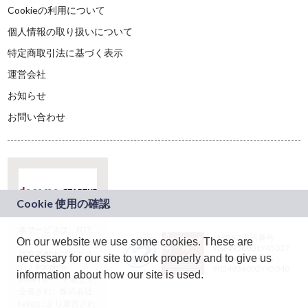
Cookieの利用について
個人情報の取り扱いについて
特定商取引法に基づく表示
運営会社
お知らせ
お問い合わせ
本サービスは、NTT
JASRAC許諾番号：
On our website we use some cookies. These are
ドコモグループの新
9024936001Y45037
規事業創出プログラ
necessary for our site to work properly and to give us
JASRAC許諾番号：
ム「docomo
9024936002Y45040
information about how our site is used.
STARTUP」を通じて
企画され、株式会社
teketにより運営され