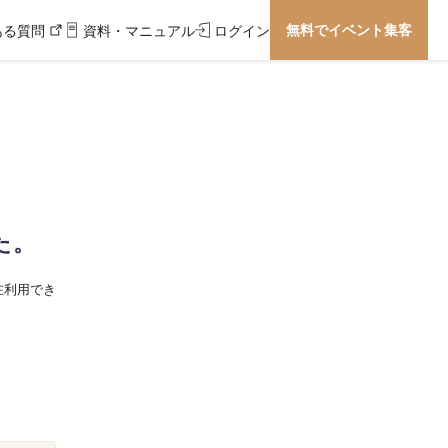
無料でイベント集客
ある質問
資料・マニュアル
ログイン
た。
在利用でき