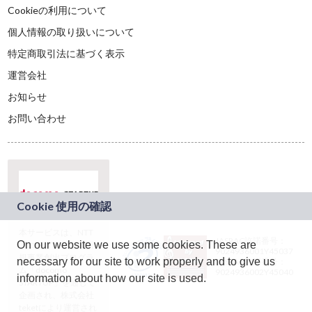
Cookieの利用について
個人情報の取り扱いについて
特定商取引法に基づく表示
運営会社
お知らせ
お問い合わせ
本サービスは、NTT
JASRAC許諾番号：
On our website we use some cookies. These are
ドコモグループの新
9024936001Y45037
規事業創出プログラ
necessary for our site to work properly and to give us
JASRAC許諾番号：
ム「docomo
9024936002Y45040
information about how our site is used.
STARTUP」を通じて
企画され、株式会社
teketにより運営され