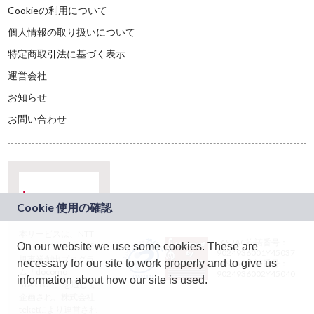
Cookieの利用について
個人情報の取り扱いについて
特定商取引法に基づく表示
運営会社
お知らせ
お問い合わせ
本サービスは、NTT
JASRAC許諾番号：
On our website we use some cookies. These are
ドコモグループの新
9024936001Y45037
規事業創出プログラ
necessary for our site to work properly and to give us
JASRAC許諾番号：
ム「docomo
9024936002Y45040
information about how our site is used.
STARTUP」を通じて
企画され、株式会社
teketにより運営され