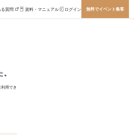
無料でイベント集客
ある質問
資料・マニュアル
ログイン
た。
在利用でき