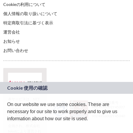
Cookieの利用について
個人情報の取り扱いについて
特定商取引法に基づく表示
運営会社
お知らせ
お問い合わせ
本サービスは、NTT
JASRAC許諾番号：
On our website we use some cookies. These are
ドコモグループの新
9024936001Y45037
規事業創出プログラ
necessary for our site to work properly and to give us
JASRAC許諾番号：
ム「docomo
9024936002Y45040
information about how our site is used.
STARTUP」を通じて
企画され、株式会社
teketにより運営され