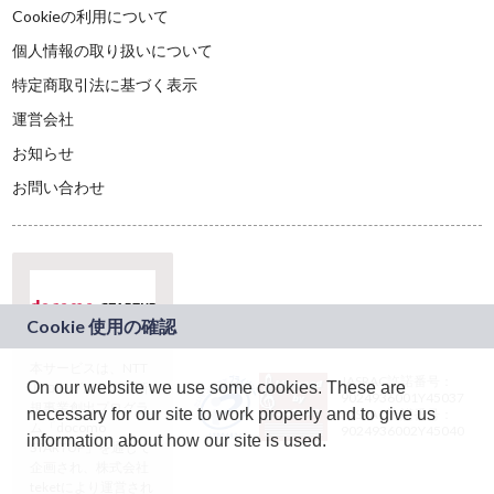
Cookieの利用について
個人情報の取り扱いについて
特定商取引法に基づく表示
運営会社
お知らせ
お問い合わせ
本サービスは、NTT
JASRAC許諾番号：
On our website we use some cookies. These are
ドコモグループの新
9024936001Y45037
規事業創出プログラ
necessary for our site to work properly and to give us
JASRAC許諾番号：
ム「docomo
9024936002Y45040
information about how our site is used.
STARTUP」を通じて
企画され、株式会社
teketにより運営され