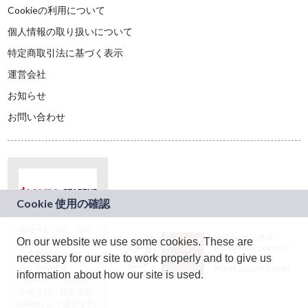
Cookieの利用について
個人情報の取り扱いについて
特定商取引法に基づく表示
運営会社
お知らせ
お問い合わせ
本サービスは、NTT
JASRAC許諾番号：
On our website we use some cookies. These are
ドコモグループの新
9024936001Y45037
規事業創出プログラ
necessary for our site to work properly and to give us
JASRAC許諾番号：
ム「docomo
9024936002Y45040
information about how our site is used.
STARTUP」を通じて
企画され、株式会社
teketにより運営され