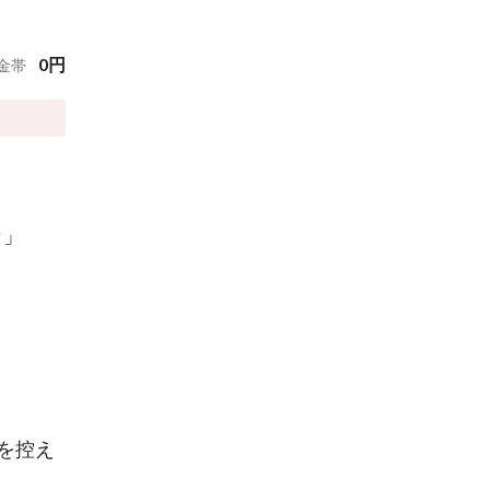
0
円
金帯
カ」
を控え