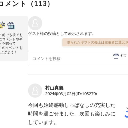
コメント（
113
）
ゲスト
様の投稿として表示されます。
ト前でも後でも
にコメントやギ
贈られたギフトの売上は主催者に還元さ
トを贈って
このイベントを
り上げよう！
ギフ
村山真義
2024年03月02日
(ID:105270)
今回も始終感動しっぱなしの充実した
時間を過ごせました。次回も楽しみに
しています。