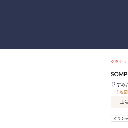
クラシッ
SOM
すみ
[ 地
主
クラシ