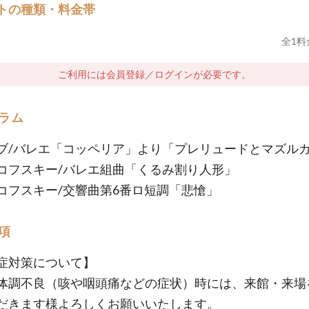
トの種類・料金帯
全
1
料
ご利用には会員登録／ログインが必要です。
ラム
ブ/バレエ「コッペリア」より「プレリュードとマズル
コフスキー/バレエ組曲「くるみ割り人形」
コフスキー/交響曲第6番ロ短調「悲愴」
項
症対策について】
体調不良（咳や咽頭痛などの症状）時には、来館・来場
だきます様よろしくお願いいたします。