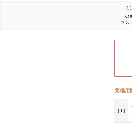
64
ブラボ
開場/
[ 1 ]