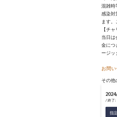
混雑時
感染対
ます。
【チャ
当日は
金につ
ージッ
お問い
その他
2024
終了: 
指