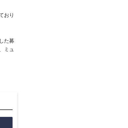
ており
した募
、ミュ