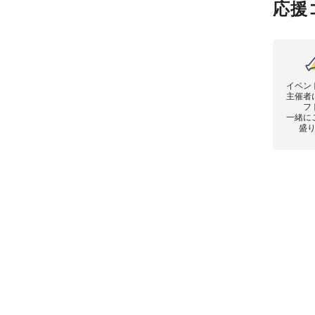
応援
イベン
主催者
フ
一緒に
盛