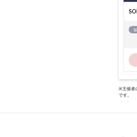
S
※主催者
です。