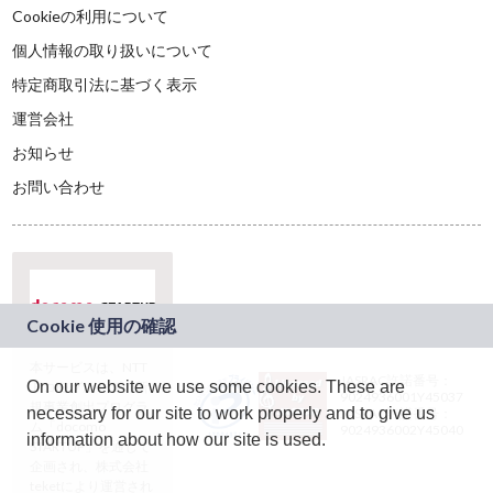
Cookieの利用について
個人情報の取り扱いについて
特定商取引法に基づく表示
運営会社
お知らせ
お問い合わせ
本サービスは、NTT
JASRAC許諾番号：
On our website we use some cookies. These are
ドコモグループの新
9024936001Y45037
規事業創出プログラ
necessary for our site to work properly and to give us
JASRAC許諾番号：
ム「docomo
9024936002Y45040
information about how our site is used.
STARTUP」を通じて
企画され、株式会社
teketにより運営され